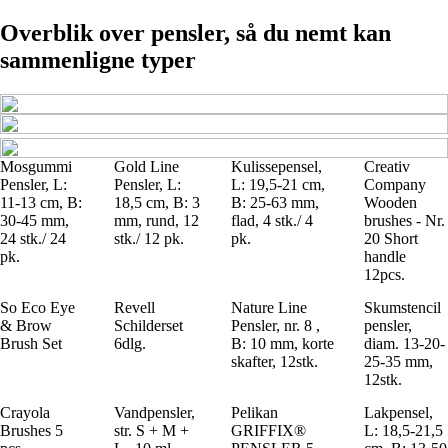
Overblik over pensler, så du nemt kan
sammenligne typer
Mosgummi
Gold Line
Kulissepensel,
Creativ
Pensler, L:
Pensler, L:
L: 19,5-21 cm,
Company
11-13 cm, B:
18,5 cm, B: 3
B: 25-63 mm,
Wooden
30-45 mm,
mm, rund, 12
flad, 4 stk./ 4
brushes - Nr.
24 stk./ 24
stk./ 12 pk.
pk.
20 Short
pk.
handle
12pcs.
So Eco Eye
Revell
Nature Line
Skumstencil
& Brow
Schilderset
Pensler, nr. 8 ,
pensler,
Brush Set
6dlg.
B: 10 mm, korte
diam. 13-20-
skafter, 12stk.
25-35 mm,
12stk.
Crayola
Vandpensler,
Pelikan
Lakpensel,
Brushes 5
str. S + M +
GRIFFIX®
L: 18,5-21,5