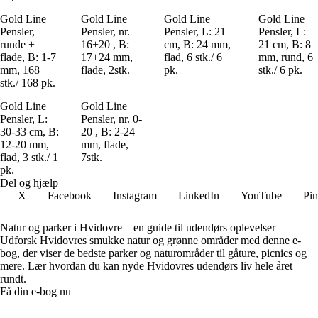
Gold Line
Gold Line
Gold Line
Gold Line
Pensler,
Pensler, nr.
Pensler, L: 21
Pensler, L:
runde +
16+20 , B:
cm, B: 24 mm,
21 cm, B: 8
flade, B: 1-7
17+24 mm,
flad, 6 stk./ 6
mm, rund, 6
mm, 168
flade, 2stk.
pk.
stk./ 6 pk.
stk./ 168 pk.
Gold Line
Gold Line
Pensler, L:
Pensler, nr. 0-
30-33 cm, B:
20 , B: 2-24
12-20 mm,
mm, flade,
flad, 3 stk./ 1
7stk.
pk.
Del og hjælp
X
Facebook
Instagram
LinkedIn
YouTube
Pin
Natur og parker i Hvidovre – en guide til udendørs oplevelser
Udforsk Hvidovres smukke natur og grønne områder med denne e-
bog, der viser de bedste parker og naturområder til gåture, picnics og
mere. Lær hvordan du kan nyde Hvidovres udendørs liv hele året
rundt.
Få din e-bog nu