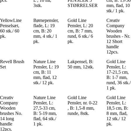
pcs.
L , 10 ml,
PENSLER 5
cm, B: 13-50
3stk.
STØRRELSER
mm, flad, 10
stk./ 1 pk.
YellowLine
Børnepensler,
Gold Line
Creativ
Penselsæt,
flade, L: 19
Pensler, L: 20
Company
60 stk./ 60
cm, B: 20
cm, B: 7 mm,
Wooden
pk.
mm, 4 stk./ 1
rund, 6 stk./ 6
brushes - Nr.
pk.
pk.
12 Short
handle
12pcs.
Revell Brush
Nature Line
Lakpensel, B:
Gold Line
Set
Pensler, L: 19
50 mm, 12stk.
Pensler, L:
cm, B: 11
17-21,5 cm,
mm, flad, 12
B: 1-7 mm,
stk./ 12 pk.
rund, 36 stk./
1 pk.
Creativ
Nature Line
Gold Line
Gold Line
Company
Pensler, L:
Pensler, nr. 0-22
Pensler, L:
Wooden
27,5-33 cm,
, B: 1,5-8 mm,
18,5 cm, B:
brushes No.
B: 5-19 mm,
runde, 8stk.
8 mm, flad,
14 long
flad, 64 stk./
12 stk./ 12
handle
1 pk.
pk.
12pcs.