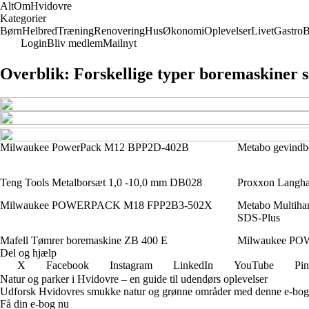
AltOm
Hvidovre
Kategorier
Børn
Helbred
Træning
Renovering
Hus
Økonomi
Oplevelser
Livet
Gastro
B
Login
Bliv medlem
Mailnyt
Overblik: Forskellige typer boremaskiner s
Milwaukee PowerPack M12 BPP2D-402B
Metabo gevindb
Teng Tools Metalborsæt 1,0 -10,0 mm DB028
Proxxon Langha
Milwaukee POWERPACK M18 FPP2B3-502X
Metabo Multih
SDS-Plus
Mafell Tømrer boremaskine ZB 400 E
Milwaukee P
Del og hjælp
X
Facebook
Instagram
LinkedIn
YouTube
Pin
Natur og parker i Hvidovre – en guide til udendørs oplevelser
Udforsk Hvidovres smukke natur og grønne områder med denne e-bog, de
Få din e-bog nu