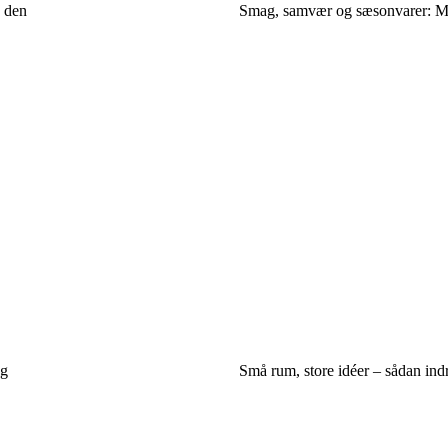
e den
Smag, samvær og sæsonvarer: Ma
ng
Små rum, store idéer – sådan indr