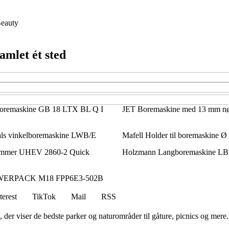
eauty
amlet ét sted
oremaskine GB 18 LTX BL Q I
JET Boremaskine med 13 mm nø
ls vinkelboremaskine LWB/E
Mafell Holder til boremaskine 
ammer UHEV 2860-2 Quick
Holzmann Langboremaskine L
OWERPACK M18 FPP6E3-502B
terest
TikTok
Mail
RSS
r viser de bedste parker og naturområder til gåture, picnics og mere.