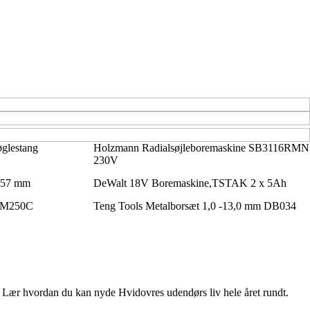
glestang
Holzmann Radialsøjleboremaskine SB3116RMN
230V
Ø 57 mm
DeWalt 18V Boremaskine,TSTAK 2 x 5Ah
BM250C
Teng Tools Metalborsæt 1,0 -13,0 mm DB034
 Lær hvordan du kan nyde Hvidovres udendørs liv hele året rundt.